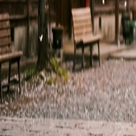
学を持つ邦画の真価を発見します。
2026年8月8日
読了時間:
29
分
学園映画
内省的リアリズムで描く青春の葛藤：日本の学園映
『少女邂逅』を愛する読者へ。青春時代の葛藤を繊細に描い
す。
2026年7月12日
読了時間:
1
分
学園映画
カジノ映画おすすめ10選｜青春・インディーズ・
2026年6月29日
読了時間:
6
分
学園映画
学園映画 おすすめ：『少女邂逅』から紐解く、日
学園映画は単なる青春の記録ではない。『少女邂逅』が示し