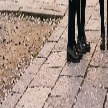
報メディアです。学園・青春映画やインディーズ作品、自主制