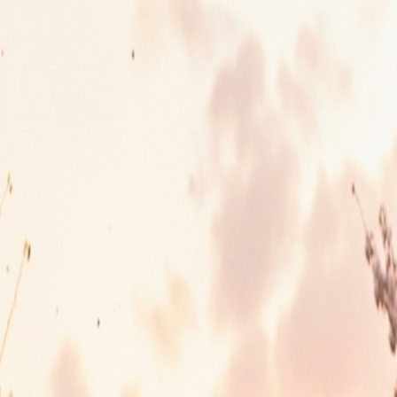
説・考察
学園映画