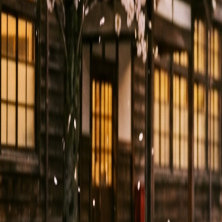
学園映画
日本青春映画の隠れた名作を探す：少女邂逅に続く
主流の推薦リストでは見つからない日本青春映画の隠れた名