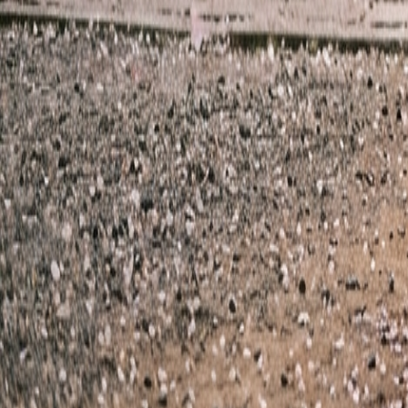
す。
2026年6月10日
読了時間:
27
分
映画『少女邂逅』を愛するファンサイトから生まれた映画情
てご紹介します。
カテゴリー
ムービートピック
女性映画監督
インディーズ映画
少女邂逅 解説・考察
学園映画
運営元について
|
プライバシーポリシー