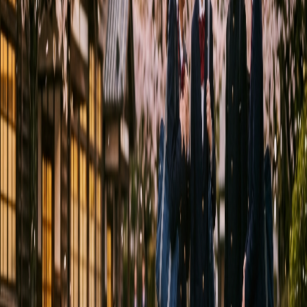
学園映画
カジノ映画おすすめ10選｜青春・インディーズ・
日本映画まで深掘り紹介
2026年6月29日
読了時間:
6
分
ムービートピック
自主制作映画の作り方：感性と物語を紡ぐ、高橋
葵の実践ガイド
自主制作映画の作り方を知りたいあなたへ。映画ライター高
橋葵が、技術よりも感性と物語を重視する、現代のインディ
ーズ映画制作の真髄を語ります。作品に命を吹き込むための
具体的なステップと心構えを解説。
2026年6月10日
読了時間:
27
分
女性映画監督
日本映画の感性を拓く：女性映画監督が描く新た