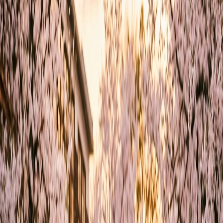
映画『少女邂逅』の核をなすモチーフや象徴は、単なる装飾
ではなく、登場人物の繊細な感情や成長を映し出す視覚言語
です。本記事では、枝優花監督の独自の表現手法を解き明か
し、作品の深層に迫ります。
2026年7月11日
読了時間:
1
分
女性映画監督
日本の若手女性映画監督の視点：多層的な世界観
と感情表現の深化
日本の若手女性映画監督たちは、単なる「女性の視点」を超
え、デジタルネイティブ世代の多層的なリアリティを静謐か
つ詩的な映像美で描き出しています。本ガイドでは、彼女た
ちの作品に共通する独自の視点と世界観を深掘りします。
2026年7月10日
読了時間:
1
分
インディーズ映画
ミニシアターの若手監督インディーズ映画を見つ