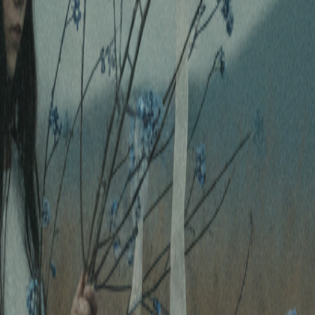
0, 2026
ビュー作で、2018年に商業公開されました。現代の若者が
を超え、日本インディーズ映画界に新たな潮流をもたらし、特