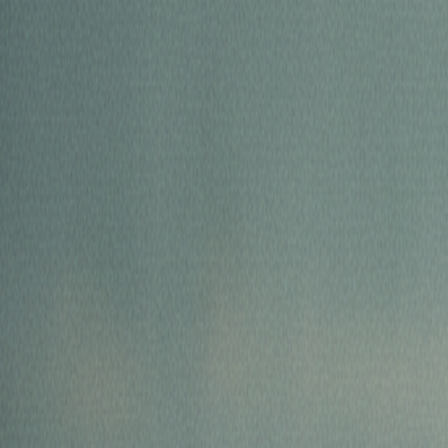
現代社会の「共依存」と「疎外感」を映す鏡としての『少女
少女たちの関係性に見る「共依存」の構造
デジタルネイティブ世代の孤独とSNSの影
『少女邂逅』が問いかける「真の繋がり」とは何か？
映像美と音響デザインが織りなす詩的な世界観
繊細な光と影：濱田監督の映像表現の真髄
沈黙と音楽の共鳴：感情を増幅させる音響効果
ロケーションと色彩設計が物語るもの
『少女邂逅』が日本インディーズ映画界にもたらした変革
若手女性監督の台頭とミニシアター文化の活性化
自主制作から商業公開への新たな道筋