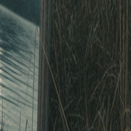
アリズム」に到達しており、その後の日本の女性監督作品群に
くの作品を分析してきた私、高橋葵にとっても、常に新たな発
開以来、多くの映画ファン、特にミニシアター系の作品を愛す
によって生み出されました。
016年に行われ、制作費は限られた自主制作映画の規模であ
画祭ワールドファンタスティックシネマ部門に正式出品され、
、2018年6月に全国のミニシアターで公開され、異例のロ
近で見てきました。その中で、『少女邂逅』のような作品が持
半という若さながら、人間の内面の葛藤や脆さを、詩的な映像
映されており、それが観客の共感を呼ぶ重要な要素となってい