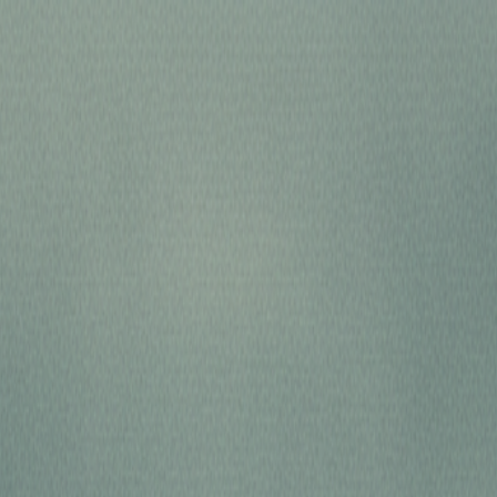
説・考察
学園映画
依存と疎外感を映す感情のリアリズム
存と疎外感を映す感情のリアリ
31
分