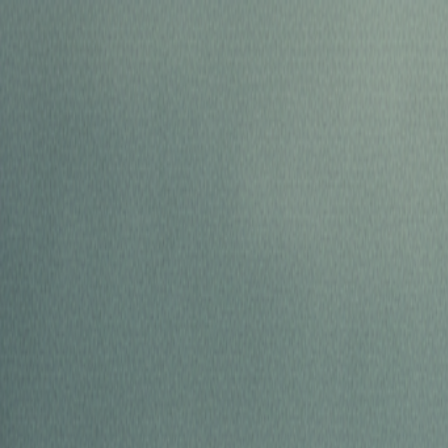
ムービートピック
女性映画監督
インディーズ映画
少女邂逅 解
ホーム
少女邂逅 解説・考察
『少女邂逅』深層分析：共
少女邂逅 解説・考察
『少女邂逅』深層分析：共依
著者:
高橋 葵（たかはし あおい）
•
2026年6月10日
•
読了時間:
『少女邂逅』とは何か？その多層的な魅力の解剖
作品概要と制作背景：自主制作映画からの飛躍
キャストとスタッフ：若き才能の集結
従来の青春映画との決定的な差異